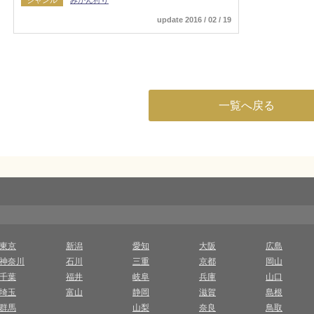
update 2016 / 02 / 19
一覧へ戻る
東京
新潟
愛知
大阪
広島
神奈川
石川
三重
京都
岡山
千葉
福井
岐阜
兵庫
山口
埼玉
富山
静岡
滋賀
島根
群馬
山梨
奈良
鳥取