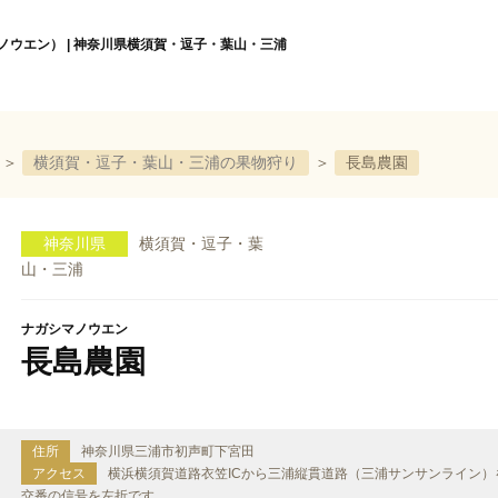
ノウエン） | 神奈川県横須賀・逗子・葉山・三浦
＞
横須賀・逗子・葉山・三浦の果物狩り
＞
長島農園
神奈川県
横須賀・逗子・葉
山・三浦
ナガシマノウエン
長島農園
住所
神奈川県三浦市初声町下宮田
アクセス
横浜横須賀道路衣笠ICから三浦縦貫道路（三浦サンサンライン）
交番の信号を左折です。