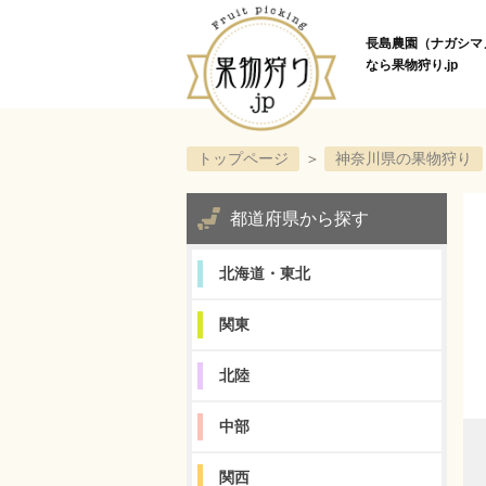
長島農園（ナガシマ
なら果物狩り.jp
トップページ
＞
神奈川県の果物狩り
都道府県から探す
北海道・東北
関東
北陸
中部
関西