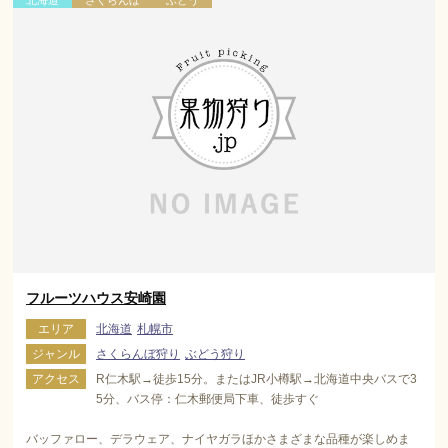
北海道
さくらんぼ
ぶどう
フルーツハウス安崎園
エリア
北海道
札幌市
ジャンル
さくらんぼ狩り
ぶどう狩り
アクセス
R仁木駅→徒歩15分。またはJR小樽駅→北海道中央バスで3
5分、バス停：仁木郵便局下車、徒歩すぐ
バッファロー、デラウェア、ナイヤガラほかさまざまな品種が楽しめま