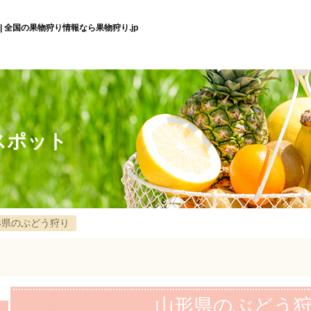
| 全国の果物狩り情報なら果物狩り.jp
スポット
形県のぶどう狩り
山形県のぶどう