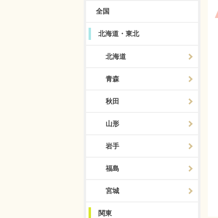
全国
北海道・東北
北海道
青森
秋田
山形
岩手
福島
宮城
関東