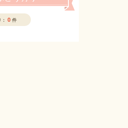
0
り：
件