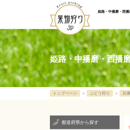
姫路・中播磨・西播磨
姫路・中播磨・西播
トップページ
＞
ぶどう狩り
＞
兵
都道府県から探す