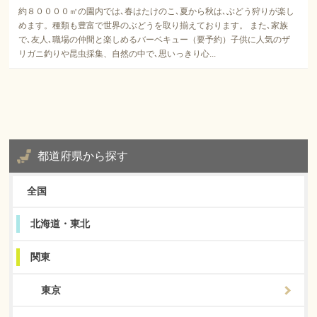
約８００００㎡の園内では､春はたけのこ､夏から秋は､ぶどう狩りが楽し
めます。種類も豊富で世界のぶどうを取り揃えております。 また､家族
で､友人､職場の仲間と楽しめるバーベキュー（要予約）子供に人気のザ
リガニ釣りや昆虫採集、自然の中で､思いっきり心...
都道府県から探す
全国
北海道・東北
関東
東京